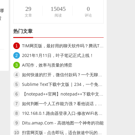
29
15045
0
是哪
文章
阅读
评论
责
热门文章
TIM网页版，最好用的聊天软件吗？腾讯TIM在线登录网页版
1
2021年1月11日，叶子笔记正式上线！
2
AI写作，效率与质量的博弈
3
如何快速的打开，微信付款码？一个无聊的问题
4
Sublime Text下载中文版 | 234，一个免费版的文本编辑器软件
5
【notepad++官网】notepad++下载中文免费版-编码编辑器
6
如何判断一个人工作能力强？看他说话，是否容易懂
7
192.168.0.1.路由器登录入口-修改WiFi名称-WiFi密码方法
8
Ditu.amap.Com - 高德地图一个神奇的功能
9
扫雷网页版 - 点击即玩，适合旅途中玩的游戏网站
10