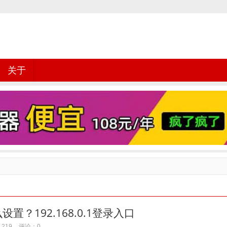
关于
怎么设置？192.168.0.1登录入口
219
评论：0