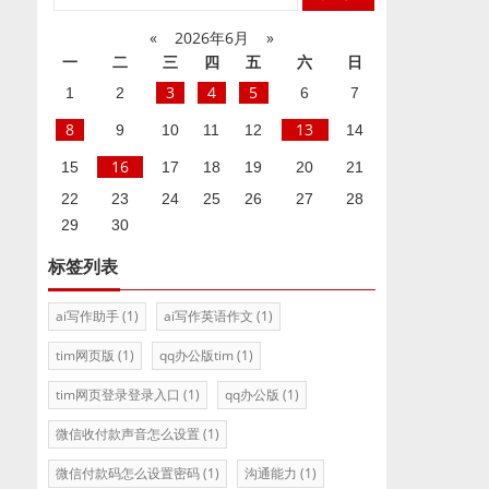
«
2026年6月
»
一
二
三
四
五
六
日
3
4
5
1
2
6
7
8
13
9
10
11
12
14
16
15
17
18
19
20
21
22
23
24
25
26
27
28
29
30
标签列表
ai写作助手
(1)
ai写作英语作文
(1)
tim网页版
(1)
qq办公版tim
(1)
tim网页登录登录入口
(1)
qq办公版
(1)
微信收付款声音怎么设置
(1)
微信付款码怎么设置密码
(1)
沟通能力
(1)