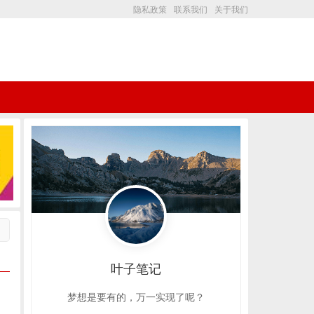
隐私政策
联系我们
关于我们
叶子笔记
梦想是要有的，万一实现了呢？