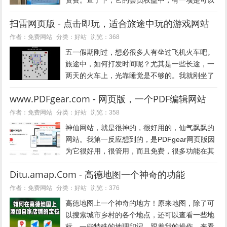
资费。查了下，它的会员权益中，有一项是可以
看天涯神贴。就是把一些优质的、影响力大的、
扫雷网页版 - 点击即玩，适合旅途中玩的游戏网站
有价值的贴子，集合在一起，作为天涯神贴。天
涯社区：www.Tiany...
好站
作者：免费网站
分类：
浏览：368
五一假期刚过，想必很多人有坐过飞机火车吧。
旅途中，如何打发时间呢？尤其是一些长途，一
两天的火车上，光靠睡觉是不够的。我就刚坐了
30个小时的火车，然后打开电脑，看到了这个游
www.PDFgear.com - 网页版，一个PDF编辑网站
戏，一下玩了很久。是的，它就是扫雷网页版。
99扫雷网页版：http:/...
好站
作者：免费网站
分类：
浏览：358
神仙网站，就是很神的，很好用的，仙气飘飘的
网站。我第一反应想到的，是PDFgear网页版因
为它很好用，很管用，而且免费，很多功能在其
它软件上都是收费的。如果你的工作要和pdf打
Ditu.amap.Com - 高德地图一个神奇的功能
交道，涉及到pdf文件的合并、拆分、添加文
字、内容修改、格式转换...
好站
作者：免费网站
分类：
浏览：376
高德地图上一个神奇的地方！原来地图，除了可
以搜索城市乡村的各个地点，还可以查看一些地
标，一些特殊的地理印记。跟着我的操作，来看