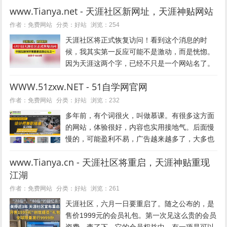
www.Tianya.net - 天涯社区新网址，天涯神贴网站
专门用来制作U盘启动盘的工具网站。一、电脑
店工具箱简介...
好站
作者：免费网站
分类：
浏览：254
天涯社区将正式恢复访问！看到这个消息的时
候，我其实第一反应可能不是激动，而是恍惚。
因为天涯这两个字，已经不只是一个网站名了。
可能很多年轻的朋友没有听过，大家可能都知道
WWW.51zxw.NET - 51自学网官网
抖音，快手。但是上点年纪的程序员或者IT行业
的，都知道天涯。它就像一个很久...
好站
作者：免费网站
分类：
浏览：232
多年前，有个词很火，叫做慕课。有很多这方面
的网站，体验很好，内容也实用接地气。后面慢
慢的，可能盈利不易，广告越来越多了，大多也
都收费了。今天逛知乎，发现有人介绍一个网
www.Tianya.cn - 天涯社区将重启，天涯神贴重现
站：我要自学网，下面一起来了解下：51自学网
江湖
官网网址：https://ww...
好站
作者：免费网站
分类：
浏览：261
天涯社区，六月一日要重启了。随之公布的，是
售价1999元的会员礼包。第一次见这么贵的会员