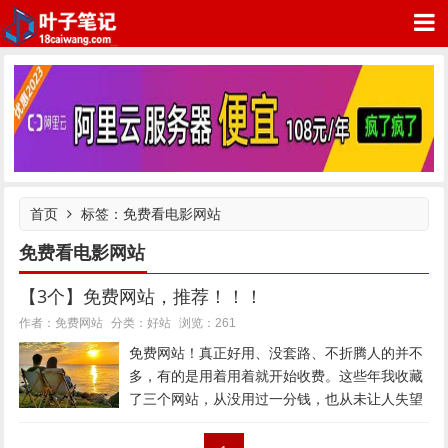
叶子笔记网站
首页
标签：免费看电影网站
免费看电影网站
【3个】免费网站，推荐！！！
好站
作者：免费网站
分类：
浏览：261
免费网站！真正好用、没套路、不折腾人的并不
多，有的是用着用着就开始收费。这些年我收藏
了三个网站，从没用过一分钱，也从未让人失望
过。它们不花哨，不打扰你，是一个真真正正的
免费网站。今天整理出来分享给大家，下面一起